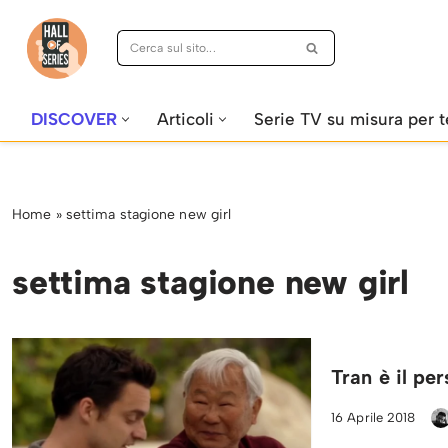
Vai
al
contenuto
DISCOVER
Articoli
Serie TV su misura per t
Home
»
settima stagione new girl
settima stagione new girl
Tran è il pe
16 Aprile 2018