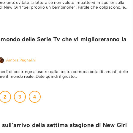
enzione: evitate la lettura se non volete imbattervi in spoiler sulla
di New Girl “Sei proprio un bambinone”. Parole che colpiscono, e…
l mondo delle Serie Tv che vi miglioreranno la
Ambra Pugnalini
 lunedì ci costringe a uscire dalla nostra comoda bolla di amanti delle
are il mondo reale. Date quindi il giusto…
2
3
4
 sull’arrivo della settima stagione di New Girl