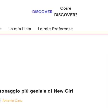
Cos'è
DISCOVER
DISCOVER?
e
La mia Lista
Le mie Preferenze
rsonaggio più geniale di New Girl
Antonio Casu