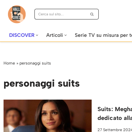
Vai
al
contenuto
DISCOVER
Articoli
Serie TV su misura per t
Home
»
personaggi suits
personaggi suits
Suits: Megha
dedicato all
27 Settembre 202