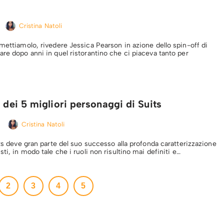
Cristina Natoli
mettiamolo, rivedere Jessica Pearson in azione dello spin-off di
re dopo anni in quel ristorantino che ci piaceva tanto per
a dei 5 migliori personaggi di Suits
Cristina Natoli
its deve gran parte del suo successo alla profonda caratterizzazione
sti, in modo tale che i ruoli non risultino mai definiti e…
2
3
4
5