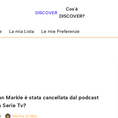
Cos'è
DISCOVER
DISCOVER?
e
La mia Lista
Le mie Preferenze
n Markle è stata cancellata dal podcast
a Serie Tv?
4
Marilisa Di Maio