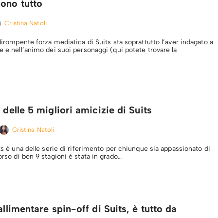
ono tutto
Cristina Natoli
 dirompente forza mediatica di Suits sta soprattutto l’aver indagato a
e e nell’animo dei suoi personaggi (qui potete trovare la
 delle 5 migliori amicizie di Suits
Cristina Natoli
its è una delle serie di riferimento per chiunque sia appassionato di
orso di ben 9 stagioni è stata in grado…
allimentare spin-off di Suits, è tutto da