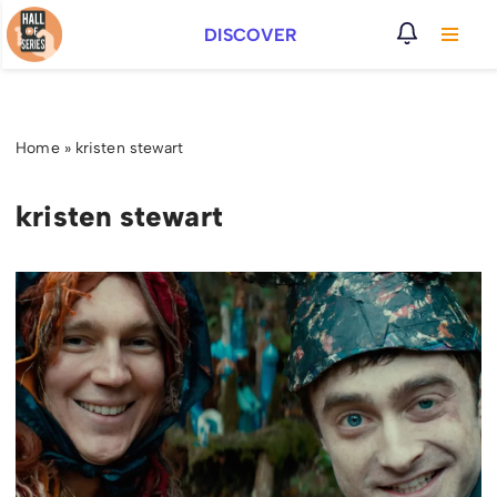
DISCOVER
Vai
al
contenuto
Home
»
kristen stewart
kristen stewart