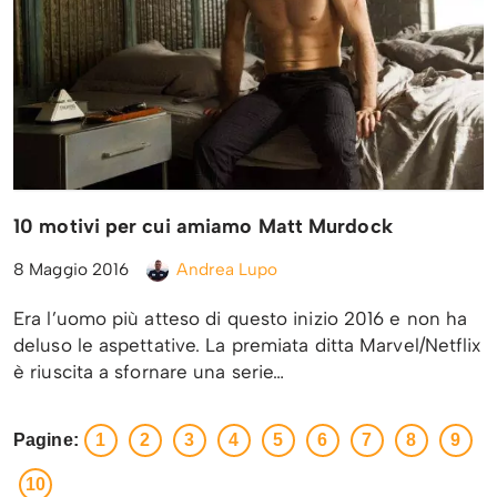
10 motivi per cui amiamo Matt Murdock
8 Maggio 2016
Andrea Lupo
Era l’uomo più atteso di questo inizio 2016 e non ha
deluso le aspettative. La premiata ditta Marvel/Netflix
è riuscita a sfornare una serie…
Pagine:
1
2
3
4
5
6
7
8
9
10