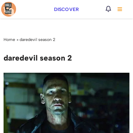
DISCOVER
Vai
al
contenuto
Home
»
daredevil season 2
daredevil season 2