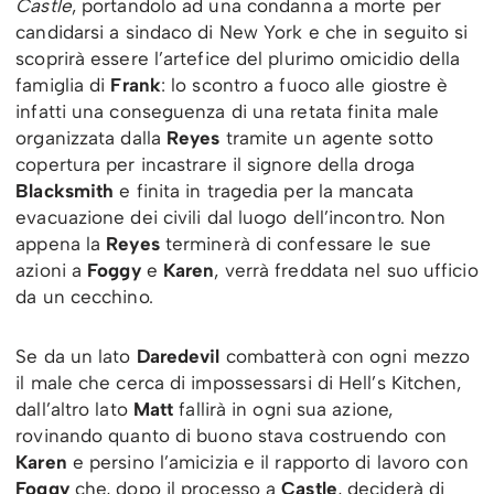
Castle
, portandolo ad una condanna a morte per
candidarsi a sindaco di New York e che in seguito si
scoprirà essere l’artefice del plurimo omicidio della
famiglia di
Frank
: lo scontro a fuoco alle giostre è
infatti una conseguenza di una retata finita male
organizzata dalla
Reyes
tramite un agente sotto
copertura per incastrare il signore della droga
Blacksmith
e finita in tragedia per la mancata
evacuazione dei civili dal luogo dell’incontro. Non
appena la
Reyes
terminerà di confessare le sue
azioni a
Foggy
e
Karen
, verrà freddata nel suo ufficio
da un cecchino.
Se da un lato
Daredevil
combatterà con ogni mezzo
il male che cerca di impossessarsi di Hell’s Kitchen,
dall’altro lato
Matt
fallirà in ogni sua azione,
rovinando quanto di buono stava costruendo con
Karen
e persino l’amicizia e il rapporto di lavoro con
Foggy
che, dopo il processo a
Castle
, deciderà di