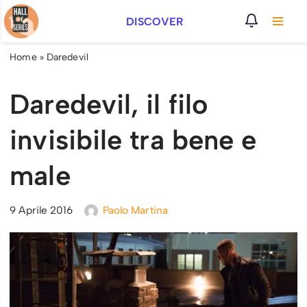
DISCOVER
Vai
al
Home
»
Daredevil
contenuto
Daredevil, il filo
invisibile tra bene e
male
9 Aprile 2016
Paolo Martina