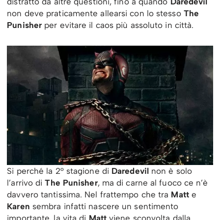
distratto da altre questioni, fino a quando
Daredevil
non deve praticamente allearsi con lo stesso
The
Punisher
per evitare il caos più assoluto in città.
Si perché la 2° stagione di
Daredevil
non è solo
l’arrivo di
The Punisher
, ma di carne al fuoco ce n’è
davvero tantissima. Nel frattempo che tra
Matt
e
Karen
sembra infatti nascere un sentimento
importante, la vita di
Matt
viene sconvolta dalla