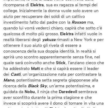
ricomparsa di
Elektra
, sua ex ragazza ai tempi del
college. Inizialmente la donna vuole solo avere un
aiuto per recuperare dei soldi di un cattivo
investimento fatto dal padre con la
Roxxon
ma,
quando lui vorrà vederci chiaro, capirà che sotto c’è
qualcosa di molto più grosso.
Elektra
infatti vuole in
realtà liberarsi degli
yakuza
rimasti a New York e per
ottenere il suo aiuto gli rivela di essere a
conoscenza della sua doppia identità. In realtà si
aprirà uno scontro apparentemente senza fine, nel
quale sarà coinvolto anche
Stick
, l’anziano cieco che
ha addestrato
Matt
e che si capirà essere il leader
dei
Casti
, un’organizzazione nata per contrastare la
Mano
, potentissima setta segreta giapponese alla
ricerca della
Black Sky
, un’arma potentissima, e
guidata da
Nobu
, il ninja che
Daredevil
sembrava
aver sconfitto durante la prima stagione e che
invece si scoprirà avere il dono di tornare in vita una