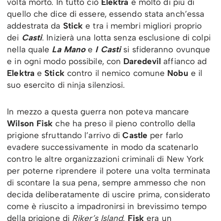
volta morto. In tutto ciò
Elektra
è molto di più di
quello che dice di essere, essendo stata anch’essa
addestrata da
Stick
e tra i membri migliori proprio
dei
Casti
. Inizierà una lotta senza esclusione di colpi
nella quale
La Mano
e
I Casti
si sfideranno ovunque
e in ogni modo possibile, con
Daredevil
affianco ad
Elektra
e
Stick
contro il nemico comune
Nobu
e il
suo esercito di ninja silenziosi.
In mezzo a questa guerra non poteva mancare
Wilson Fisk
che ha preso il pieno controllo della
prigione sfruttando l’arrivo di
Castle
per farlo
evadere successivamente in modo da scatenarlo
contro le altre organizzazioni criminali di New York
per poterne riprendere il potere una volta terminata
di scontare la sua pena, sempre ammesso che non
decida deliberatamente di uscire prima, considerato
come è riuscito a impadronirsi in brevissimo tempo
della prigione di
Riker’s Island
.
Fisk
era un