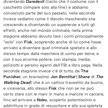
diventando
Daredevil
(tanto che il costume con il
caschetto compare solo alla fine) e abbiamo
conosciuto parte del suo passato, nella seconda
invece vediamo come il diavolo mascherato stia
crescendo e diventando un supereroe a tutti gli
effetti; anche nel mondo criminale, nella prima
stagione abbiamo dovuto fare i conti principalmente
“solo” con
Fisk
, scoprendo anche di lui come fosse
arrivato a diventare quel criminale spietato e allo
stesso tempo dalla maschera di uomo per bene, e
con il suo enorme potere, con stampa, media,
poliziotti e persino agenti dell’FBI a libro paga. Nella
seconda stagione invece c’è di tutto, da
The
Punisher
, un bravissimo
Jon Bernthal
(
Shane
di
The
Walking Dead
) che è un cattivo travestito da buono,
e viceversa, allo stesso
Fisk
che non se ne può
certo stare con le mani in mano a marcire in carcere,
fino ad arrivare a
Nobu
, scoperto potentissimo e
addirittura in grado di resuscitare e alla sua spietata