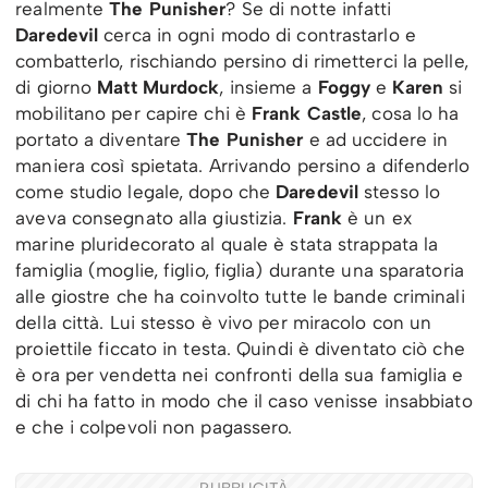
realmente
The Punisher
? Se di notte infatti
Daredevil
cerca in ogni modo di contrastarlo e
combatterlo, rischiando persino di rimetterci la pelle,
di giorno
Matt Murdock
, insieme a
Foggy
e
Karen
si
mobilitano per capire chi è
Frank Castle
, cosa lo ha
portato a diventare
The Punisher
e ad uccidere in
maniera così spietata. Arrivando persino a difenderlo
come studio legale, dopo che
Daredevil
stesso lo
aveva consegnato alla giustizia.
Frank
è un ex
marine pluridecorato al quale è stata strappata la
famiglia (moglie, figlio, figlia) durante una sparatoria
alle giostre che ha coinvolto tutte le bande criminali
della città. Lui stesso è vivo per miracolo con un
proiettile ficcato in testa. Quindi è diventato ciò che
è ora per vendetta nei confronti della sua famiglia e
di chi ha fatto in modo che il caso venisse insabbiato
e che i colpevoli non pagassero.