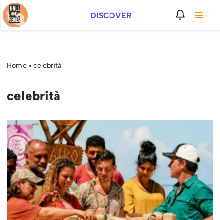
DISCOVER
Vai
al
contenuto
Home
»
celebrità
celebrità