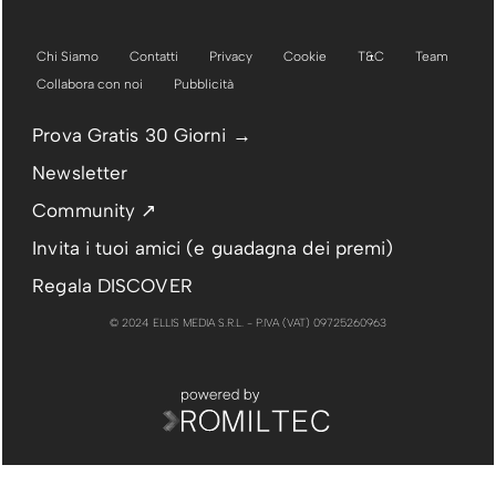
Chi Siamo
Contatti
Privacy
Cookie
T&C
Team
Collabora con noi
Pubblicità
Prova Gratis 30 Giorni →
Newsletter
Community ↗
Invita i tuoi amici (e guadagna dei premi)
Regala DISCOVER
© 2024 ELLIS MEDIA S.R.L. - P.IVA (VAT) 09725260963