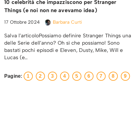
10 celebrità che impazziscono per Stranger
Things (e noi non ne avevamo idea)
17 Ottobre 2024
Barbara Curti
Salva l’articoloPossiamo definire Stranger Things una
delle Serie dell’anno? Oh sì che possiamo! Sono
bastati pochi episodi e Eleven, Dusty, Mike, Will e
Lucas (e…
Pagine:
1
2
3
4
5
6
7
8
9