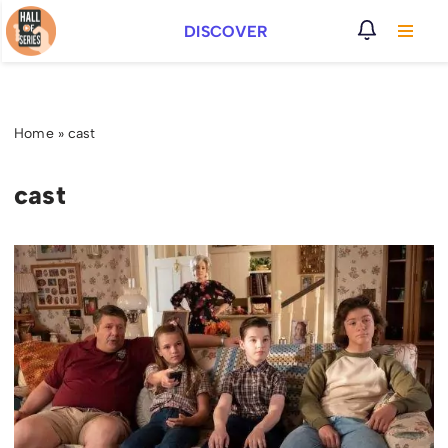
DISCOVER
Vai
al
contenuto
Home
»
cast
cast