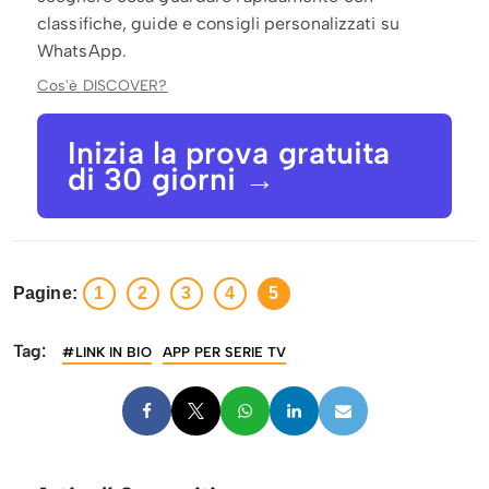
classifiche, guide e consigli personalizzati su
WhatsApp.
Cos'è DISCOVER?
Inizia la prova gratuita
di 30 giorni →
Pagine:
1
2
3
4
5
Tag:
#LINK IN BIO
APP PER SERIE TV