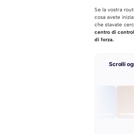
Se la vostra routi
cosa avete inizi
che stavate cerc
centro di contro
di forza.
Scrolli o
Mah…
Non è per me