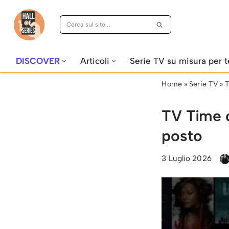
Vai
al
contenuto
DISCOVER
Articoli
Serie TV su misura per t
Home
»
Serie TV
»
T
TV Time c
posto
3 Luglio 2026