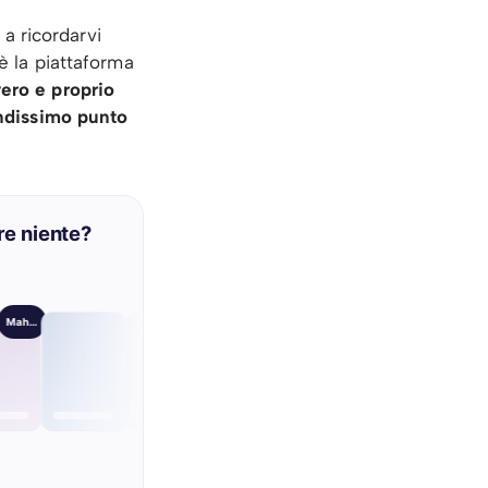
 a ricordarvi
è la piattaforma
 vero e proprio
randissimo punto
re niente?
 per me