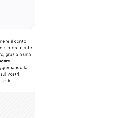
enere il conto
one interamente
re, grazie a una
logare
aggiornando la
sui vostri
 serie.