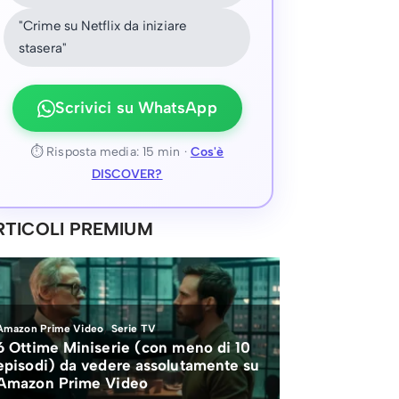
"Crime su Netflix da iniziare
stasera"
Scrivici su WhatsApp
⏱ Risposta media: 15 min ·
Cos'è
DISCOVER?
RTICOLI PREMIUM