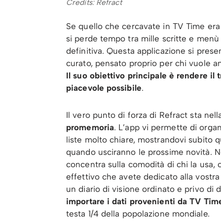
Credits: Refract
Se quello che cercavate in TV Time era 
si perde tempo tra mille scritte e menù
definitiva. Questa applicazione si pre
curato, pensato proprio per chi vuole an
Il suo obiettivo principale è rendere il
piacevole possibile
.
Il vero punto di forza di Refract sta nel
promemoria
. L’app vi permette di organi
liste molto chiare, mostrandovi subito q
quando usciranno le prossime novità. No
concentra sulla comodità di chi la usa, 
effettivo che avete dedicato alla vostra
un diario di visione ordinato e privo di di
importare i dati provenienti da TV Tim
testa 1/4 della popolazione mondiale.