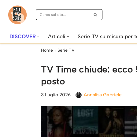
Vai
al
contenuto
DISCOVER
Articoli
Serie TV su misura per t
Home
»
Serie TV
TV Time chiude: ecco 5
posto
3 Luglio 2026
Annalisa Gabriele