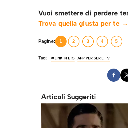
Vuoi smettere di perdere te
Trova quella giusta per te 
Pagine:
1
2
3
4
5
Tag:
#LINK IN BIO
APP PER SERIE TV
Articoli Suggeriti