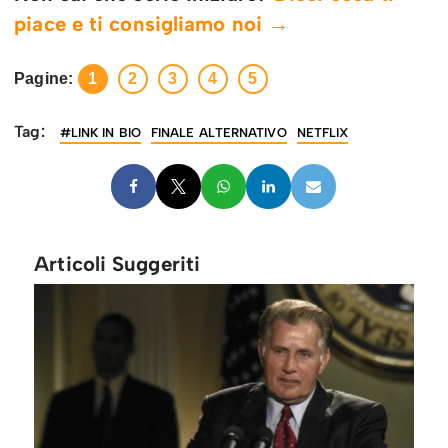
piace e ti consigliamo noi →
Pagine:
1
2
3
4
5
Tag:
#LINK IN BIO
FINALE ALTERNATIVO
NETFLIX
Articoli Suggeriti