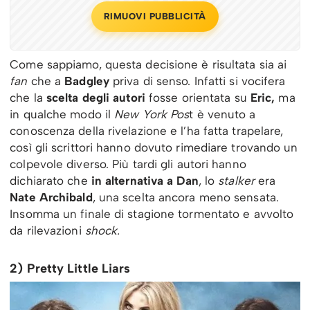
RIMUOVI PUBBLICITÀ
Come sappiamo, questa decisione è risultata sia ai
fan
che a
Badgley
priva di senso. Infatti si vocifera
che la
scelta degli autori
fosse orientata su
Eric,
ma
in qualche modo il
New York Pos
t è venuto a
conoscenza della rivelazione e l’ha fatta trapelare,
così gli scrittori hanno dovuto rimediare trovando un
colpevole diverso. Più tardi gli autori hanno
dichiarato che
in alternativa a Dan
, lo
stalker
era
Nate Archibald
, una scelta ancora meno sensata.
Insomma un finale di stagione tormentato e avvolto
da rilevazioni
shock.
2) Pretty Little Liars