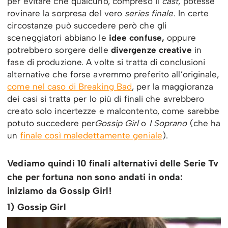
per evitare che qualcuno, compreso il
cast
, potesse
rovinare la sorpresa del vero
series finale
. In certe
circostanze può succedere però che gli
sceneggiatori abbiano le
idee confuse,
oppure
potrebbero sorgere delle
divergenze creative
in
fase di produzione. A volte si tratta di conclusioni
alternative che forse avremmo preferito all’originale,
come nel caso di Breaking Bad
, per la maggioranza
dei casi si tratta per lo più di finali che avrebbero
creato solo incertezze e malcontento, come sarebbe
potuto succedere per
Gossip Girl
o
I Soprano
(che ha
un
finale così maledettamente geniale
).
Vediamo quindi 10 finali alternativi delle Serie Tv
che per fortuna non sono andati in onda:
iniziamo da Gossip Girl!
1) Gossip Girl