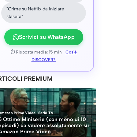
"Crime su Netflix da iniziare
stasera"
Scrivici su WhatsApp
⏱ Risposta media: 15 min ·
Cos'è
DISCOVER?
RTICOLI PREMIUM