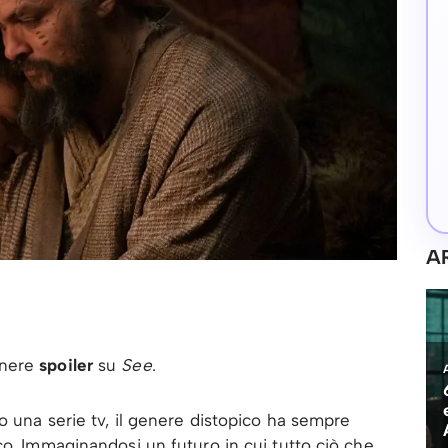
A
enere
spoiler
su
See
.
o una serie tv, il genere distopico ha sempre
co. Immaginandosi un futuro in cui tutto ciò che