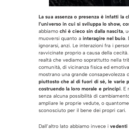
La sua assenza o presenza è infatti la 
l’universo in cui si sviluppa lo show, 
abbiamo
chi è cieco sin dalla nascita
, 
muoversi quanto a
interagire nel buio
.
ignorarsi, anzi. Le interazioni fra i pe
ravvicinate proprio a causa della cecità. 
realtà che vediamo soprattutto nella tr
comunità, di vicinanza fisica ed emotiva.
mostrano una grande consapevolezza d
piuttosto che al di fuori di sé, le varie
costruendo la loro morale e principi
. E
senza alcuna possibilità di cambiamento
ampliare le proprie vedute, o quantome
sconosciuto per il bene dei propri cari.
Dall’altro lato abbiamo invece i
vedent