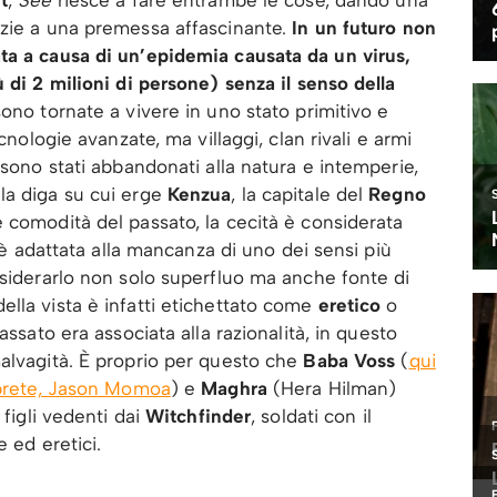
azie a una premessa affascinante.
In un futuro non
ta a causa di un’epidemia causata da un virus,
 di 2 milioni di persone) senza il senso della
ono tornate a vivere in uno stato primitivo e
cnologie avanzate, ma villaggi, clan rivali e armi
 sono stati abbandonati alla natura e intemperie,
la diga su cui erge
Kenzua
, la capitale del
Regno
 comodità del passato, la cecità è considerata
i è adattata alla mancanza di uno dei sensi più
nsiderarlo non solo superfluo ma anche fonte di
lla vista è infatti etichettato come
eretico
o
assato era associata alla razionalità, in questo
alvagità. È proprio per questo che
Baba Voss
(
qui
erprete, Jason Momoa
) e
Maghra
(Hera Hilman)
 figli vedenti dai
Witchfinder
, soldati con il
 ed eretici.