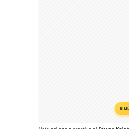
RIM
Nata dal genio creativo di
Steven Knigh