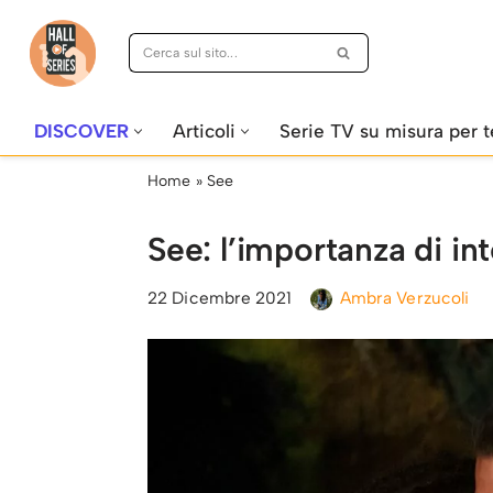
Vai
al
contenuto
DISCOVER
Articoli
Serie TV su misura per t
Home
»
See
See: l’importanza di int
22 Dicembre 2021
Ambra Verzucoli