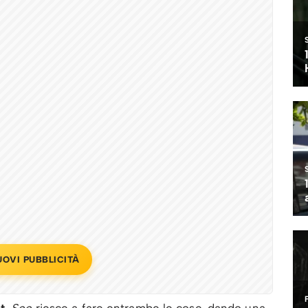
UOVI PUBBLICITÀ
t
,
See
riesce a fare entrambe le cose, dando una