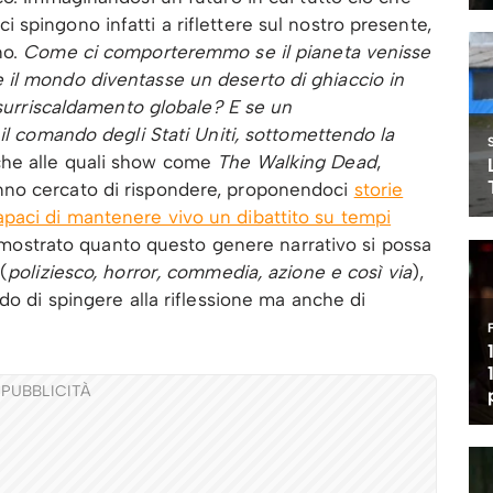
spingono infatti a riflettere sul nostro presente,
no.
Come ci comporteremmo se il pianeta venisse
il mondo diventasse un deserto di ghiaccio in
 surriscaldamento globale? E se un
il comando degli Stati Uniti, sottomettendo la
he alle quali show come
The Walking Dead
,
no cercato di rispondere, proponendoci
storie
aci di mantenere vivo un dibattito su tempi
re mostrato quanto questo genere narrativo si possa
(
poliziesco, horror, commedia, azione e così via
),
do di spingere alla riflessione ma anche di
PUBBLICITÀ