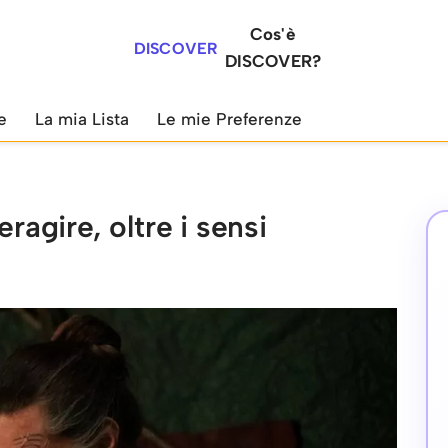
Cos'è
DISCOVER
DISCOVER?
e
La mia Lista
Le mie Preferenze
eragire, oltre i sensi