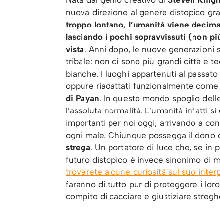
nuova direzione al genere distopico gr
troppo lontano, l’umanità viene decima
lasciando i pochi sopravvissuti (non più
vista
. Anni dopo, le nuove generazioni s
tribale: non ci sono più grandi città e te
bianche. I luoghi appartenuti al passato
oppure riadattati funzionalmente come 
di Payan
. In questo mondo spoglio delle
l’assoluta normalità. L’umanità infatti s
importanti per noi oggi, arrivando a co
ogni male. Chiunque possegga il dono de
strega
. Un portatore di luce che, se in p
futuro distopico è invece sinonimo di m
troverete alcune curiosità sul suo int
faranno di tutto pur di proteggere i loro
compito di cacciare e giustiziare streghe