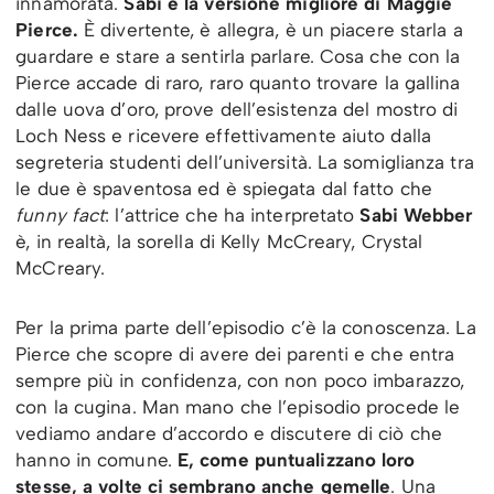
innamorata.
Sabi è la versione migliore di Maggie
Pierce.
È divertente, è allegra, è un piacere starla a
guardare e stare a sentirla parlare. Cosa che con la
Pierce accade di raro, raro quanto trovare la gallina
dalle uova d’oro, prove dell’esistenza del mostro di
Loch Ness e ricevere effettivamente aiuto dalla
segreteria studenti dell’università. La somiglianza tra
le due è spaventosa ed è spiegata dal fatto che
funny fact
: l’attrice che ha interpretato
Sabi Webber
è, in realtà, la sorella di Kelly McCreary, Crystal
McCreary.
Per la prima parte dell’episodio c’è la conoscenza. La
Pierce che scopre di avere dei parenti e che entra
sempre più in confidenza, con non poco imbarazzo,
con la cugina. Man mano che l’episodio procede le
vediamo andare d’accordo e discutere di ciò che
hanno in comune.
E, come puntualizzano loro
stesse, a volte ci sembrano anche gemelle
. Una