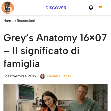
DISCOVER
Vai
al
Home
»
Recensioni
contenuto
Grey’s Anatomy 16×07
– Il significato di
famiglia
12 Novembre 2019
Fabiana Fanelli