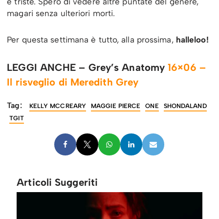
e triste. Spero di vedere altre puntate del genere,
magari senza ulteriori morti.
Per questa settimana è tutto, alla prossima,
halleloo!
LEGGI ANCHE – Grey’s Anatomy
16×06 –
Il risveglio di Meredith Grey
Tag:
KELLY MCCREARY
MAGGIE PIERCE
ONE
SHONDALAND
TGIT
Articoli Suggeriti