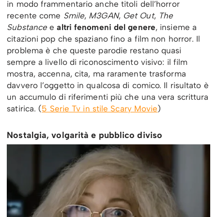
in modo frammentario anche titoli dell’horror
recente come
Smile
,
M3GAN
,
Get Out
,
The
Substance
e
altri fenomeni del genere
, insieme a
citazioni pop che spaziano fino a film non horror. Il
problema è che queste parodie restano quasi
sempre a livello di riconoscimento visivo: il film
mostra, accenna, cita, ma raramente trasforma
davvero l’oggetto in qualcosa di comico. Il risultato è
un accumulo di riferimenti più che una vera scrittura
satirica. (
5 Serie Tv in stile Scary Movie
)
Nostalgia, volgarità e pubblico diviso