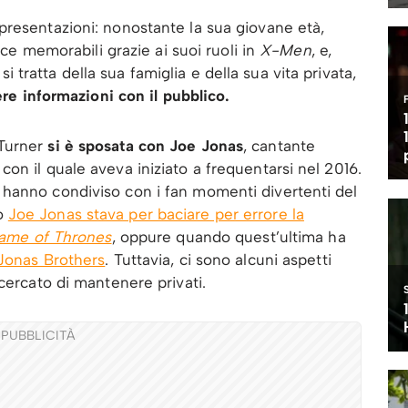
presentazioni: nonostante la sua giovane età,
nce memorabili grazie ai suoi ruoli in
X-Men
, e,
i tratta della sua famiglia e della sua vita privata,
re informazioni con il pubblico.
 Turner
si è sposata con Joe Jonas
, cantante
on il quale aveva iniziato a frequentarsi nel 2016.
hanno condiviso con i fan momenti divertenti del
do
Joe Jonas stava per baciare per errore la
ame of Thrones
, oppure quando quest’ultima ha
Jonas Brothers
. Tuttavia, ci sono alcuni aspetti
cercato di mantenere privati.
PUBBLICITÀ