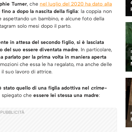
ophie Turner
, che
nel luglio del 2020 ha dato alla
fino a dopo la nascita della figlia
: la coppia non
re aspettando un bambino, e alcune foto della
tagram solo mesi dopo il parto.
nte in attesa del secondo figlio
,
si è lasciata
o del suo essere diventata madre
. In particolare,
ha parlato per la prima volta in maniera aperta
mozioni che essa le ha regalato, ma anche delle
l suo lavoro di attrice.
è stato quello di una figlia adottiva nel
crime-
ha spiegato che
essere lei stessa una madre
:
PUBBLICITÀ