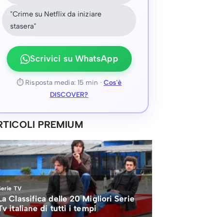
"Crime su Netflix da iniziare
stasera"
Scrivici su WhatsApp
⏱ Risposta media: 15 min ·
Cos'è
DISCOVER?
RTICOLI PREMIUM