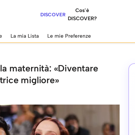
Cos'è
DISCOVER
DISCOVER?
e
La mia Lista
Le mie Preferenze
la maternità: «Diventare
trice migliore»