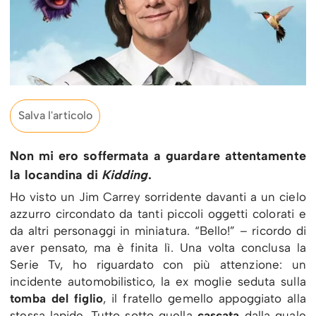
Salva l'articolo
Non mi ero soffermata a guardare attentamente
la locandina di
Kidding
.
Ho visto un Jim Carrey sorridente davanti a un cielo
azzurro circondato da tanti piccoli oggetti colorati e
da altri personaggi in miniatura. “Bello!” – ricordo di
aver pensato, ma è finita lì. Una volta conclusa la
Serie Tv, ho riguardato con più attenzione: un
incidente automobilistico, la ex moglie seduta sulla
tomba del figlio
, il fratello gemello appoggiato alla
stessa lapide
. Tutto sotto quella
cascata
dalla quale