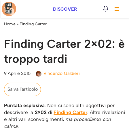
DISCOVER
Vai
al
Home
»
Finding Carter
contenuto
Finding Carter 2×02: è
troppo tardi
9 Aprile 2015
Vincenzo Galdieri
Salva l'articolo
Puntata esplosiva
. Non ci sono altri aggettivi per
descrivere la
2×02
di
Finding Carter
. Altre rivelazioni
e altri vari sconvolgimenti,
ma procediamo con
calma
.