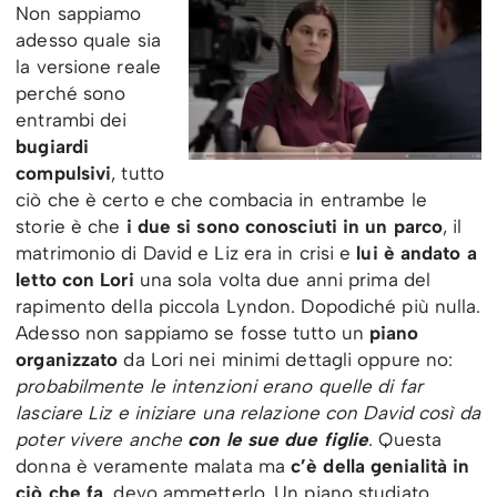
Non sappiamo
adesso quale sia
la versione reale
perché sono
entrambi dei
bugiardi
compulsivi
, tutto
ciò che è certo e che combacia in entrambe le
storie è che
i due si sono conosciuti in un parco
, il
matrimonio di David e Liz era in crisi e
lui è andato a
letto con Lori
una sola volta due anni prima del
rapimento della piccola Lyndon. Dopodiché più nulla.
Adesso non sappiamo se fosse tutto un
piano
organizzato
da Lori nei minimi dettagli oppure no:
probabilmente le intenzioni erano quelle di far
lasciare Liz e iniziare una relazione con David così da
poter vivere anche
con le sue due figlie
. Questa
donna è veramente malata ma
c’è della genialità in
ciò che fa
, devo ammetterlo. Un piano studiato