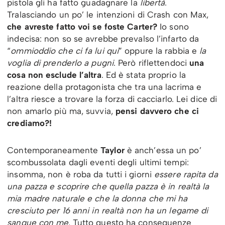
pistola gli ha fatto guadagnare la
libertà
.
Tralasciando un po’ le intenzioni di Crash con Max,
che avreste fatto voi se foste Carter?
Io sono
indecisa: non so se avrebbe prevalso l’infarto da
“
ommioddio che ci fa lui qui
” oppure la rabbia e
la
voglia di prenderlo a pugni
. Però riflettendoci
una
cosa non esclude l’altra
. Ed è stata proprio la
reazione della protagonista che tra una lacrima e
l’altra riesce a trovare la forza di cacciarlo. Lei dice di
non amarlo più ma, suvvia,
pensi davvero che ci
crediamo?!
Contemporaneamente
Taylor
è anch’essa un po’
scombussolata dagli eventi degli ultimi tempi:
insomma, non è roba da tutti i giorni
essere rapita da
una pazza e scoprire che quella pazza è in realtà la
mia madre naturale e che la donna che mi ha
cresciuto per 16 anni in realtà non ha un legame di
sangue con me.
Tutto questo ha conseguenze