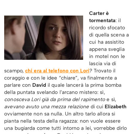
Carter è
tormentata
: il
ricordo sfocato
di quella scena a
cui ha assistito
appena sveglia
in motel non le
lascia via di
scampo,
chi era al telefono con Lori
? Trovato il
coraggio e con le idee “chiare”, va finalmente a
parlare con
David
il quale lancerà la prima bomba
della puntata svelando l’arcano mistero: sì,
conosceva Lori già da prima del rapimento
e sì,
avevano avuto una mezza relazione
di cui
Elizabeth
ovviamente non sa nulla. Un altro tarlo allora si
pianta nella testa della ragazza: non vuole essere
una bugiarda come tutti intorno a lei, vorrebbe dirlo