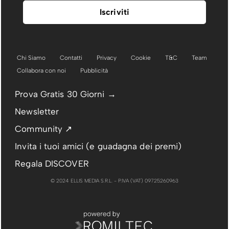
Chi Siamo
Contatti
Privacy
Cookie
T&C
Team
Collabora con noi
Pubblicità
Prova Gratis 30 Giorni →
Newsletter
Community ↗
Invita i tuoi amici (e guadagna dei premi)
Regala DISCOVER
© 2024 ELLIS MEDIA S.R.L. - P.IVA (VAT) 09725260963