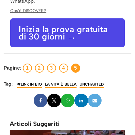
WhatsApp.
Cos'è DISCOVER?
Inizia la prova gratuita
di 30 giorni →
Pagine:
1
2
3
4
5
Tag:
#LINK IN BIO
LA VITA È BELLA
UNCHARTED
Articoli Suggeriti