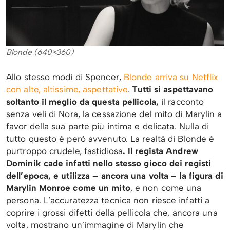
Blonde (640×360)
Allo stesso modi di Spencer,
Blonde arriva su Netflix
con alte, altissime, aspettative
.
Tutti si aspettavano
soltanto il meglio da questa pellicola,
il racconto
senza veli di Nora, la cessazione del mito di Marylin a
favor della sua parte più intima e delicata. Nulla di
tutto questo è però avvenuto. La realtà di Blonde è
purtroppo crudele, fastidiosa
. Il regista Andrew
Dominik cade infatti nello stesso gioco dei registi
dell’epoca, e utilizza – ancora una volta – la figura di
Marylin Monroe come un mito
, e non come una
persona. L’accuratezza tecnica non riesce infatti a
coprire i grossi difetti della pellicola che, ancora una
volta, mostrano un’immagine di Marylin che