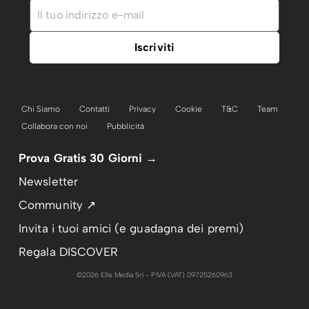
Chi Siamo
Contatti
Privacy
Cookie
T&C
Team
Collabora con noi
Pubblicità
Prova Gratis 30 Giorni →
Newsletter
Community ↗
Invita i tuoi amici (e guadagna dei premi)
Regala DISCOVER
©2026 Ellis Media Srl - P.IVA (VAT) 09725260963