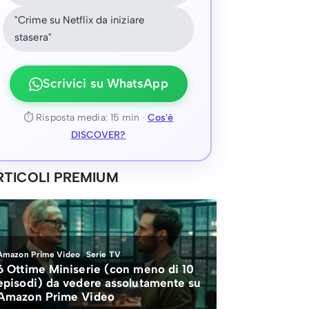
"Crime su Netflix da iniziare
stasera"
Scrivici su WhatsApp
⏱ Risposta media: 15 min ·
Cos'è
DISCOVER?
RTICOLI PREMIUM