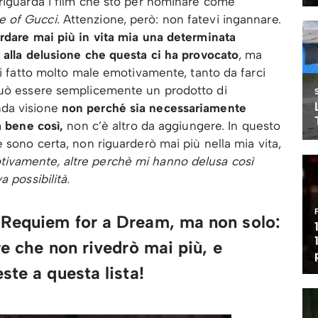
 riguarda i film che sto per nominare come
 of Gucci.
Attenzione, però: non fatevi ingannare.
ardare mai più in vita mia una determinata
 alla delusione che questa ci ha provocato
, ma
ci fatto molto male emotivamente, tanto da farci
può essere semplicemente un prodotto di
da visione
non perché sia necessariamente
a bene così,
non c’è altro da aggiungere. In questo
 sono certa, non riguarderò mai più nella mia vita,
ivamente, altre perchè mi hanno delusa così
 possibilità.
 Requiem for a Dream, ma non solo:
re che non rivedrò mai più, e
ste a questa lista!