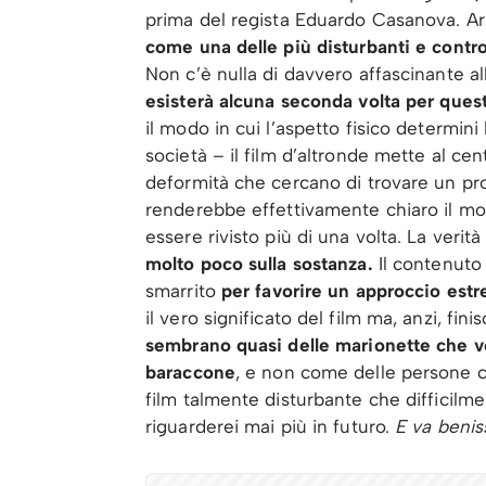
prima del regista Eduardo Casanova. Arri
come una delle più disturbanti e contr
Non c’è nulla di davvero affascinante a
esisterà alcuna seconda volta per ques
il modo in cui l’aspetto fisico determini
società – il film d’altronde mette al cen
deformità che cercano di trovare un p
renderebbe effettivamente chiaro il mo
essere rivisto più di una volta. La verit
molto poco sulla sostanza.
Il contenuto 
smarrito
per favorire un approccio est
il vero significato del film ma, anzi, fini
sembrano quasi delle marionette che
v
baraccone
, e non come delle persone 
film talmente disturbante che difficilm
riguarderei mai più in futuro.
E va benis