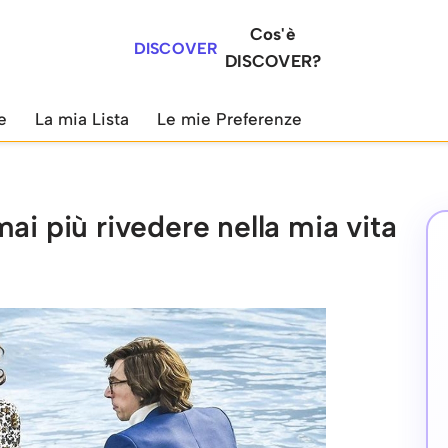
Cos'è
DISCOVER
DISCOVER?
e
La mia Lista
Le mie Preferenze
ai più rivedere nella mia vita