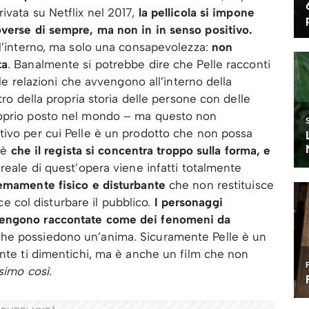
vata su Netflix nel 2017,
la pellicola si impone
overse di sempre, ma non in in senso positivo.
ll’interno, ma solo una consapevolezza:
non
ta
. Banalmente si potrebbe dire che Pelle racconti
 le relazioni che avvengono all’interno della
tro della propria storia delle persone con delle
roprio posto nel mondo – ma questo non
tivo per cui Pelle è un prodotto che non possa
à è
che il regista si concentra troppo sulla forma, e
reale di quest’opera viene infatti totalmente
remamente fisico e disturbante
che non restituisce
sce col disturbare il pubblico.
I personaggi
engono raccontate come dei fenomeni da
che possiedono un’anima. Sicuramente Pelle è un
ente ti dimentichi, ma è anche un film che non
simo così.