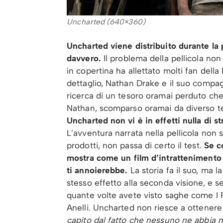
Uncharted (640×360)
Uncharted viene distribuito durante l
davvero.
Il problema della pellicola non
in copertina ha allettato molti fan dell
dettaglio, Nathan Drake e il suo compag
ricerca di un tesoro oramai perduto che
Nathan, scomparso oramai da diverso te
Uncharted non vi è in effetti nulla di s
L’avventura narrata nella pellicola non sp
prodotti, non passa di certo il test.
Se co
mostra come un film d’intrattenimento 
ti annoierebbe.
La storia fa il suo, ma 
stesso effetto alla seconda visione, e 
quante volte avete visto saghe come I Pir
Anelli. Uncharted non riesce a ottenere l
capito dal fatto che nessuno ne abbia m