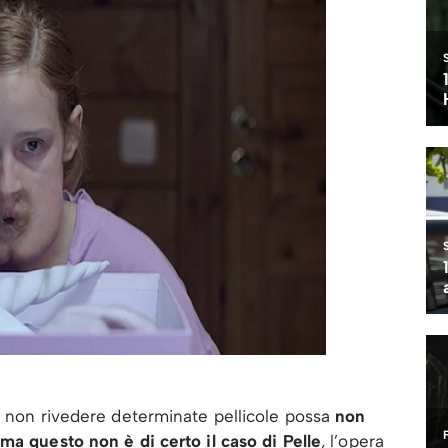
i non rivedere determinate pellicole possa
non
 ma questo non è di certo il caso di Pelle
, l’opera