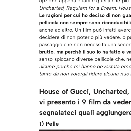
opzione appena citata è quella che più
Uncharted, Requiem for a Dream, House
Le ragioni per cui ho deciso di non gu
pellicola non sempre sono riconducibili
anche ad altro. Un film può infatti aver
decidere di non poterlo più vedere, o 
passaggio che non necessita una secon
brutto, ma perché il suo lo ha fatto e v
senso spiccano diverse pellicole che, ne
alcune perchè mi hanno devastata emot
tanto da non volergli ridare alcuna nuova
House of Gucci, Uncharted,
vi presento i 9 film da vede
segnalateci quali aggiungere
1) Pelle