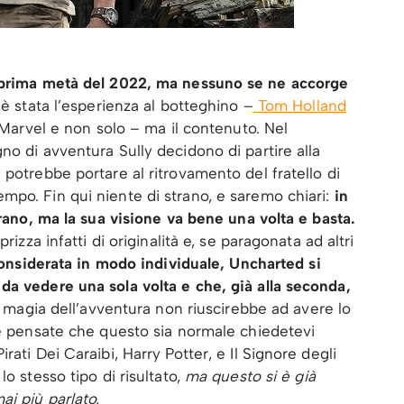
a prima metà del 2022, ma nessuno se ne accorge
 è stata l’esperienza al botteghino –
Tom Holland
a Marvel e non solo – ma il contenuto. Nel
no di avventura Sully decidono di partire alla
 potrebbe portare al ritrovamento del fratello di
mpo. Fin qui niente di strano, e saremo chiari:
in
trano, ma la sua visione va bene una volta e basta.
rizza infatti di originalità e, se paragonata ad altri
nsiderata in modo individuale, Uncharted si
da vedere una sola volta e che, già alla seconda,
la magia dell’avventura non riuscirebbe ad avere lo
se pensate che questo sia normale chiedetevi
ati Dei Caraibi, Harry Potter, e Il Signore degli
o stesso tipo di risultato,
ma questo si è già
ai più parlato.