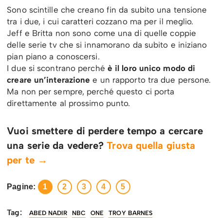
Sono scintille che creano fin da subito una tensione
tra i due, i cui caratteri cozzano ma per il meglio.
Jeff e Britta non sono come una di quelle coppie
delle serie tv che si innamorano da subito e iniziano
pian piano a conoscersi.
I due si scontrano perché
è il loro unico modo di
creare un’interazione
e un rapporto tra due persone.
Ma non per sempre, perché questo ci porta
direttamente al prossimo punto.
Vuoi smettere di perdere tempo a cercare
una serie da vedere?
Trova quella giusta
per te →
Pagine:
1
2
3
4
5
Tag:
ABED NADIR
NBC
ONE
TROY BARNES