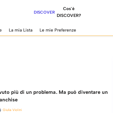
Cos'è
DISCOVER
DISCOVER?
e
La mia Lista
Le mie Preferenze
vuto più di un problema. Ma può diventare un
ranchise
Giulia Violini