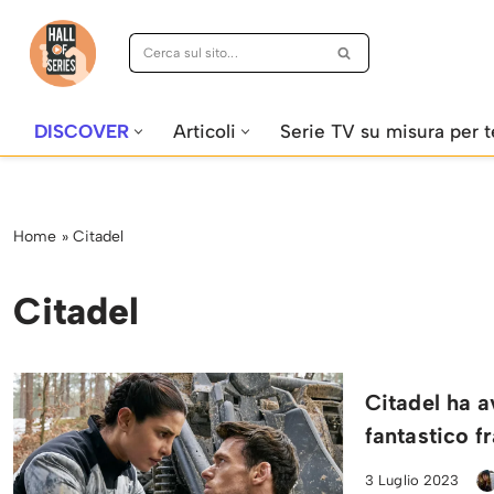
Vai
al
contenuto
DISCOVER
Articoli
Serie TV su misura per t
Home
»
Citadel
Citadel
Citadel ha a
fantastico f
3 Luglio 2023