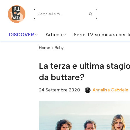
Vai
al
contenuto
DISCOVER
Articoli
Serie TV su misura per t
Home
»
Baby
La terza e ultima stagi
da buttare?
24 Settembre 2020
Annalisa Gabriele