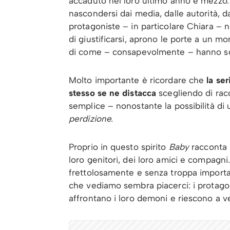
accaduto nel loro ultimo anno e mezzo. 
nascondersi dai media, dalle autorità, 
protagoniste – in particolare Chiara – 
di giustificarsi, aprono le porte a un 
di come – consapevolmente – hanno sce
Molto importante è ricordare che
la se
stesso se ne distacca
scegliendo di rac
semplice – nonostante la possibilità di 
perdizione.
Proprio in questo spirito
Baby
racconta 
loro genitori, dei loro amici e compagni.
frettolosamente e senza troppa import
che vediamo sembra piacerci: i protagon
affrontano i loro demoni e riescono a ve