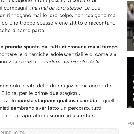
Una stagione intera passata a cercare di
dai compagni,
ma mai da loro stesse.
Le due
non rinnegano mai le loro colpe, non scelgono mai
mondo che troppo spesso viene zittito e raccontano
lto di farne parte.
rie prende spunto dai fatti di cronaca ma al tempo
contare le dinamiche adolescenziali e di come sia
una vita perfetta –
cadere nel circolo della
non solo la vita delle due ragazze ma anche dei
 E lo fa, per le prime due stagioni,
anza.
In questa stagione qualcosa cambia
e quello
isti sembrano aver fatto un percorso, tutti
nirne a capo, altri riescono ad accettarsi.
PU
PUBBLICITÀ