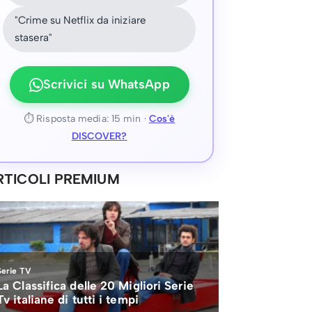
"Crime su Netflix da iniziare
stasera"
Scrivici su WhatsApp
⏱ Risposta media: 15 min ·
Cos'è
DISCOVER?
RTICOLI PREMIUM