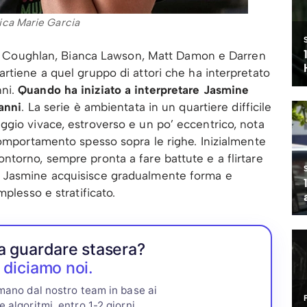
ica Marie Garcia
cola Coughlan, Bianca Lawson, Matt Damon e Darren
rtiene a quel gruppo di attori che ha interpretato
nni.
Quando ha iniziato a interpretare Jasmine
 anni
. La serie è ambientata in un quartiere difficile
gio vivace, estroverso e un po’ eccentrico, nota
comportamento spesso sopra le righe. Inizialmente
torno, sempre pronta a fare battute e a flirtare
 Jasmine acquisisce gradualmente forma e
plesso e stratificato.
a guardare stasera?
 diciamo noi.
 mano dal nostro team in base ai
e algoritmi, entro 1-2 giorni.