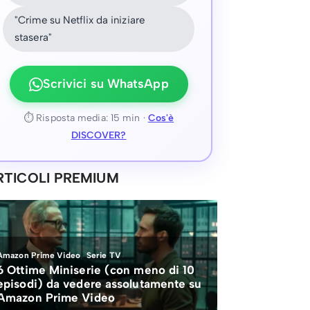
"Crime su Netflix da iniziare
stasera"
Scrivici su WhatsApp
⏱ Risposta media: 15 min ·
Cos'è
DISCOVER?
RTICOLI PREMIUM