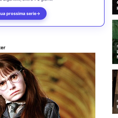
tua prossima serie
→
ter