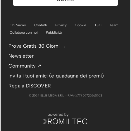
Chi Siamo
Contatti
Privacy
Cookie
T&C
Team
Collabora con noi
Pubblicità
Prova Gratis 30 Giorni →
Newsletter
Community ↗
Invita i tuoi amici (e guadagna dei premi)
Regala DISCOVER
© 2024 ELLIS MEDIA S.R.L. - P.IVA (VAT) 09725260963