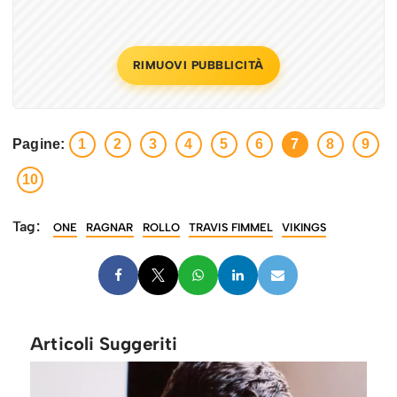
RIMUOVI PUBBLICITÀ
Pagine:
1
2
3
4
5
6
7
8
9
10
Tag:
ONE
RAGNAR
ROLLO
TRAVIS FIMMEL
VIKINGS
Articoli Suggeriti