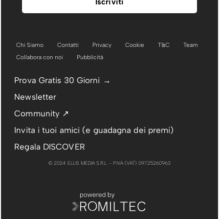
Chi Siamo
Contatti
Privacy
Cookie
T&C
Team
Collabora con noi
Pubblicità
Prova Gratis 30 Giorni →
Newsletter
Community ↗
Invita i tuoi amici (e guadagna dei premi)
Regala DISCOVER
© 2024 ELLIS MEDIA S.R.L. - P.IVA (VAT) 09725260963