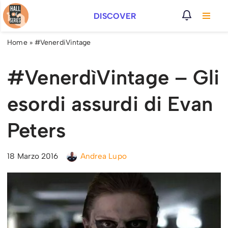
DISCOVER
Vai
al
Home
»
#VenerdiVintage
contenuto
#VenerdìVintage – Gli
esordi assurdi di Evan
Peters
18 Marzo 2016
Andrea Lupo