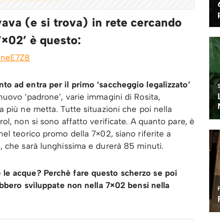
vava (e si trova) in rete cercando
×02’ è questo:
_neE7Z8
to ad entra per il primo ‘saccheggio legalizzato’
uovo ‘padrone’, varie immagini di Rosita,
a più ne metta. Tutte situazioni che poi nella
l, non si sono affatto verificate. A quanto pare, è
el teorico promo della 7×02, siano riferite a
, che sarà lunghissima e durerà 85 minuti.
 le acque? Perchè fare questo scherzo se poi
ebbero sviluppate non nella 7×02 bensì nella