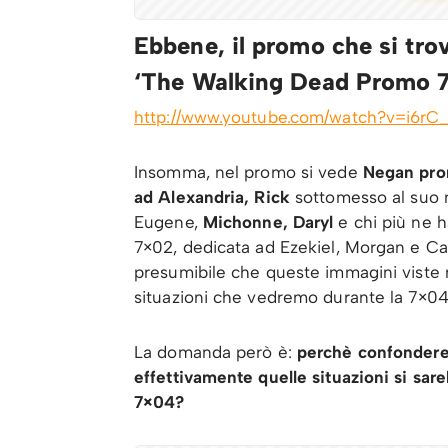
Ebbene, il promo che si tro
‘The Walking Dead Promo 7
http://www.youtube.com/watch?v=i6rC
Insomma, nel promo si vede
Negan pron
ad Alexandria, Rick
sottomesso al suo n
Eugene,
Michonne, Daryl
e chi più ne h
7×02, dedicata ad Ezekiel, Morgan e Caro
presumibile che queste immagini viste n
situazioni che vedremo durante la 7×04
La domanda però è:
perchè confondere
effettivamente quelle situazioni si sar
7×04?