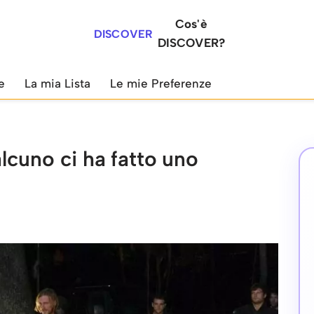
Cos'è
DISCOVER
DISCOVER?
e
La mia Lista
Le mie Preferenze
cuno ci ha fatto uno