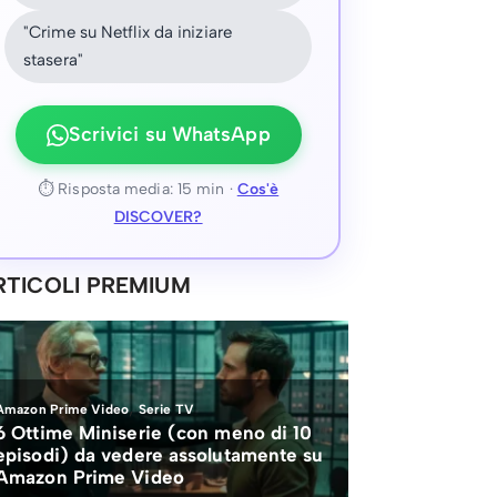
"Crime su Netflix da iniziare
stasera"
Scrivici su WhatsApp
⏱ Risposta media: 15 min ·
Cos'è
DISCOVER?
RTICOLI PREMIUM