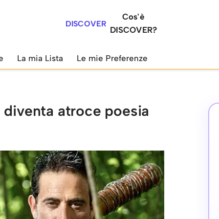
Cos'è
DISCOVER
DISCOVER?
e
La mia Lista
Le mie Preferenze
 diventa atroce poesia