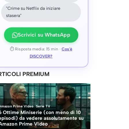
"Crime su Netflix da iniziare
stasera"
Scrivici su WhatsApp
⏱ Risposta media: 15 min ·
Cos'è
DISCOVER?
RTICOLI PREMIUM