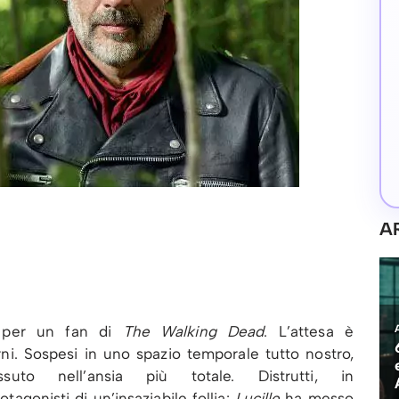
A
e per un fan di
The Walking Dead
. L’attesa è
i. Sospesi in uno spazio temporale tutto nostro,
uto nell’ansia più totale. Distrutti, in
tagonisti di un’insaziabile follia:
Lucille
ha messo