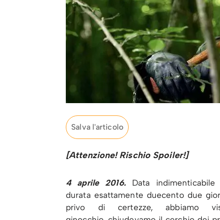
Salva l'articolo
[Attenzione! Rischio Spoiler!]
4 aprile 2016.
Data indimenticabil
durata esattamente duecento due giorn
privo di certezze, abbiamo viss
ginocchio, chiudevamo il cerchio dei pro