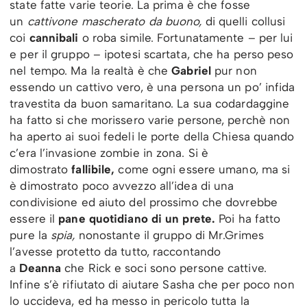
state fatte varie teorie. La prima è che fosse
un
cattivone mascherato da buono,
di quelli collusi
coi
cannibali
o roba simile. Fortunatamente – per lui
e per il gruppo – ipotesi scartata, che ha perso peso
nel tempo. Ma la realtà è che
Gabriel
pur non
essendo un cattivo vero, è una persona un po’ infida
travestita da buon samaritano. La sua codardaggine
ha fatto si che morissero varie persone, perchè non
ha aperto ai suoi fedeli le porte della Chiesa quando
c’era l’invasione zombie in zona. Si è
dimostrato
fallibile,
come ogni essere umano, ma si
è dimostrato poco avvezzo all’idea di una
condivisione ed aiuto del prossimo che dovrebbe
essere il
pane quotidiano di un prete.
Poi ha fatto
pure la
spia,
nonostante il gruppo di Mr.Grimes
l’avesse protetto da tutto, raccontando
a
Deanna
che Rick e soci sono persone cattive.
Infine s’è rifiutato di aiutare Sasha che per poco non
lo uccideva, ed ha messo in pericolo tutta la