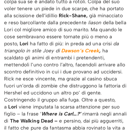
colpa sua se è andato tutto a rotoli. Colpa del suo
voler tenere un piede in due scarpe, che ha portato
alla scissione dell’idillio
Rick-Shane,
già minacciato
e reso barcollante dalla precedente
liason
della bella
Lori col migliore amico di suo marito. Ma quando le
cose sembravano essere tornate più o meno a
posto,
Lori
ha fatto di più: in preda ad una crisi
da
triangolo in stile Joey di
Dawson’s Creek
,
ha
scaldato gli animi di entrambi i pretendenti,
mettendoli l’uno contro l’altro, facendoli arrivare allo
scontro definitivo in cui i due provano ad uccidersi.
Rick ne esce vincente, ma grazie al casino sbuca
fuori un’orda di zombie che distruggono la fattoria di
Hershel ed uccidono un altro po’ di gente.
Costringendo il gruppo alla fuga. Oltre a questo,
a
Lori
viene imputata la scarsa attenzione per suo
figlio – la frase ‘
Where is Carl…?’
rimarrà negli annali
di
The Walking Dead –
e persino, dai più agguerriti,
il fatto che pure da fantasma abbia rovinato la vita a