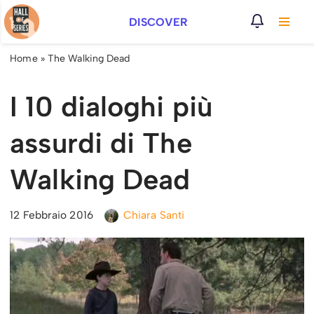
DISCOVER
Vai
al
Home
»
The Walking Dead
contenuto
I 10 dialoghi più
assurdi di The
Walking Dead
12 Febbraio 2016
Chiara Santi