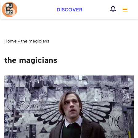
DISCOVER
Vai
al
contenuto
Home
»
the magicians
the magicians