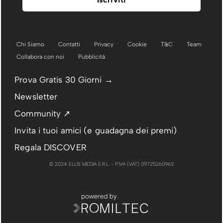
Chi Siamo
Contatti
Privacy
Cookie
T&C
Team
Collabora con noi
Pubblicità
Prova Gratis 30 Giorni →
Newsletter
Community ↗
Invita i tuoi amici (e guadagna dei premi)
Regala DISCOVER
© 2024 ELLIS MEDIA S.R.L. - P.IVA (VAT) 09725260963