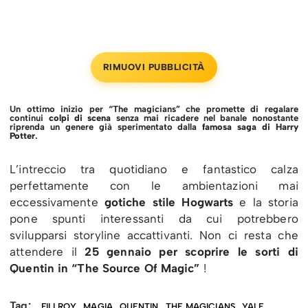
RIMUOVI PUBBLICITÀ
Un ottimo inizio per “The magicians” che promette di regalare
continui
colpi di scena
senza mai ricadere nel banale nonostante
riprenda un genere già sperimentato dalla
famosa saga di Harry
Potter
.
L’intreccio tra quotidiano e fantastico calza
perfettamente con le ambientazioni mai
eccessivamente
gotiche stile Hogwarts
e la storia
pone spunti interessanti da cui potrebbero
svilupparsi storyline accattivanti. Non ci resta che
attendere il
25 gennaio per scoprire le sorti di
Quentin in “The Source Of Magic”
!
Tag:
FILLROY
MAGIA
QUENTIN
THE MAGICIANS
YALE