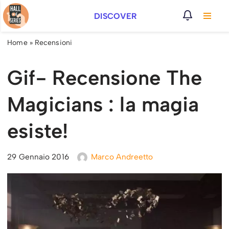
DISCOVER
Vai
al
Home
»
Recensioni
contenuto
Gif- Recensione The
Magicians : la magia
esiste!
29 Gennaio 2016
Marco Andreetto