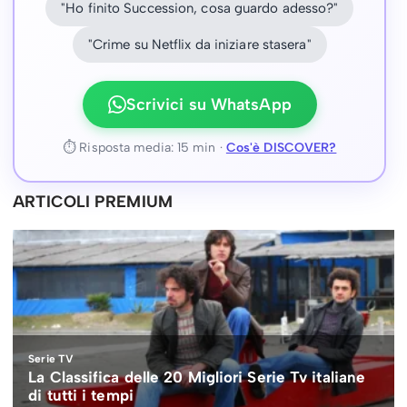
"Ho finito Succession, cosa guardo adesso?"
"Crime su Netflix da iniziare stasera"
Scrivici su WhatsApp
⏱ Risposta media: 15 min ·
Cos'è DISCOVER?
ARTICOLI PREMIUM