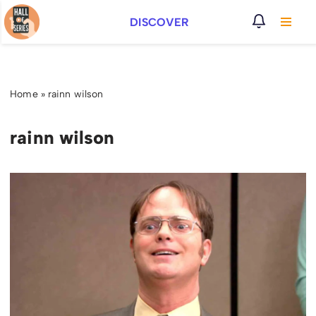
DISCOVER
Vai
al
contenuto
Home
»
rainn wilson
rainn wilson