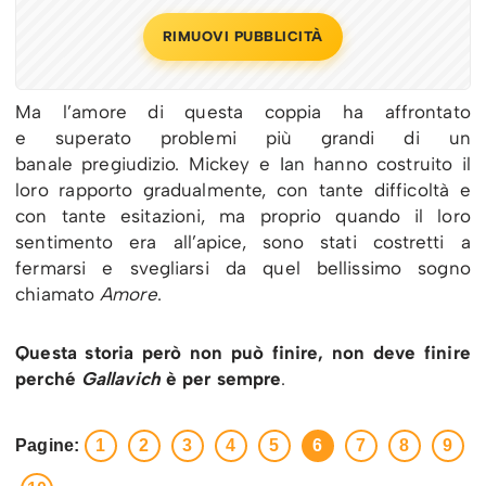
RIMUOVI PUBBLICITÀ
Ma l’amore di questa coppia ha affrontato
e superato problemi più grandi di un
banale pregiudizio. Mickey e Ian hanno costruito il
loro rapporto gradualmente, con tante difficoltà e
con tante esitazioni, ma proprio quando il loro
sentimento era all’apice, sono stati costretti a
fermarsi e svegliarsi da quel bellissimo sogno
chiamato
Amore
.
Questa storia però non può finire, non deve finire
perché
Gallavich
è per sempre
.
Pagine:
1
2
3
4
5
6
7
8
9