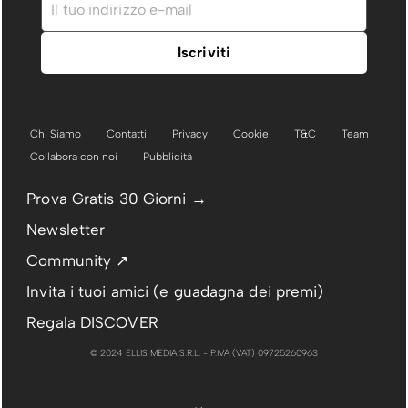
Chi Siamo
Contatti
Privacy
Cookie
T&C
Team
Collabora con noi
Pubblicità
Prova Gratis 30 Giorni →
Newsletter
Community ↗
Invita i tuoi amici (e guadagna dei premi)
Regala DISCOVER
© 2024 ELLIS MEDIA S.R.L. - P.IVA (VAT) 09725260963