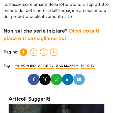
fantascienza e amanti della letteratura. E soprattutto
amanti del bel cinema, dell’immagine ammaliante e
del prodotto qualitativamente alto.
Non sai che serie iniziare?
Dicci cosa ti
piace e ti consigliamo noi →
Pagine:
1
2
3
4
Tag:
#LINK IN BIO
APPLE TV
BAD MONKEY
SERIE TV
Articoli Suggeriti