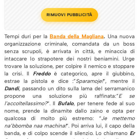
RIMUOVI PUBBLICITÀ
Tempi duri per la
Banda della Magliana
.
Una nuova
organizzazione criminale, comandata da un boss
senza scrupoli, è arrivata in città, e minaccia di
intaccare lo strapotere dei nostri beniamini. Urge
trovare la soluzione, per colpire il nemico e stoppare
la crisi. Il
Freddo
è categorico, apre il giubbino,
estrae la pistola e dice :”
Sparamoje!
“, mentre il
Dandi
,
passando un dito sulla lama del serramanico
propone una soluzione più raffinata:”
E se
l’accoltellassimo?
“. Il
Bufalo
, per tenere fede al suo
nome, prende la dinamite dallo zaino e opta per
qualcosa di molto più estremo: “
Je mettemo
na’bbomba naa machina!
“. Poi arriva lui, il capo della
banda, e di colpo scende il silenzio. Lo chiamano
Er