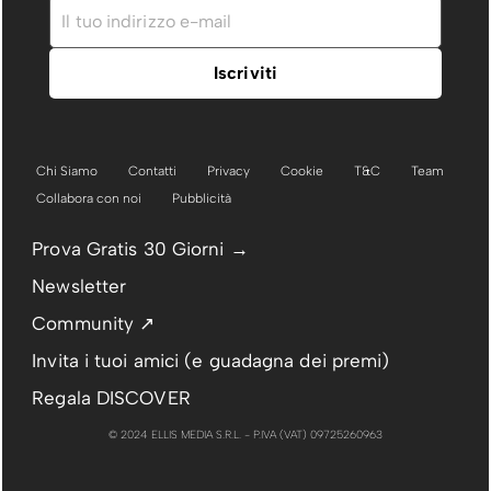
Chi Siamo
Contatti
Privacy
Cookie
T&C
Team
Collabora con noi
Pubblicità
Prova Gratis 30 Giorni →
Newsletter
Community ↗
Invita i tuoi amici (e guadagna dei premi)
Regala DISCOVER
© 2024 ELLIS MEDIA S.R.L. - P.IVA (VAT) 09725260963