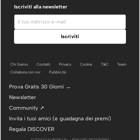
Iscriviti alla newsletter
Chi Siamo
Contatti
Privacy
Cookie
T&C
Team
Collabora con noi
Pubblicità
Prova Gratis 30 Giorni →
Newsletter
Community ↗
Invita i tuoi amici (e guadagna dei premi)
Regala DISCOVER
© 2024 ELLIS MEDIA S.R.L. - P.IVA (VAT) 09725260963