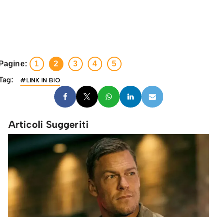
Pagine:
1
2
3
4
5
Tag:
#LINK IN BIO
Articoli Suggeriti