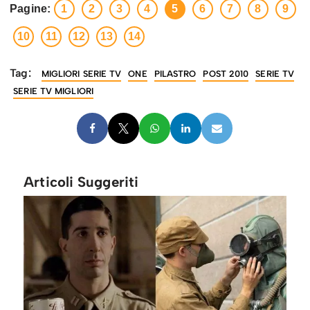
Pagine:
1
2
3
4
5
6
7
8
9
10
11
12
13
14
Tag:
MIGLIORI SERIE TV
ONE
PILASTRO
POST 2010
SERIE TV
SERIE TV MIGLIORI
Articoli Suggeriti