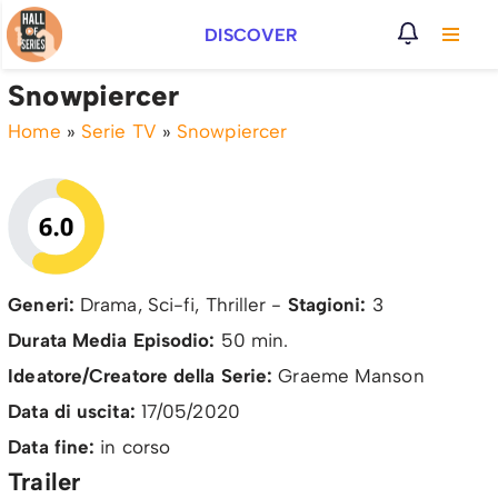
DISCOVER
Vai
al
Snowpiercer
contenuto
Home
»
Serie TV
»
Snowpiercer
Generi:
Drama, Sci-fi, Thriller -
Stagioni:
3
Durata Media Episodio:
50 min.
Ideatore/Creatore della Serie:
Graeme Manson
Data di uscita:
17/05/2020
Data fine:
in corso
Trailer