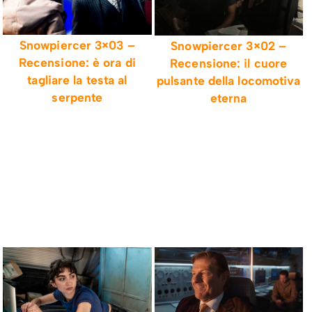
Snowpiercer 3×03 –
Snowpiercer 3×02 –
Recensione: è ora di
Recensione: il cuore
tagliare la testa al
pulsante della locomotiva
serpente
eterna