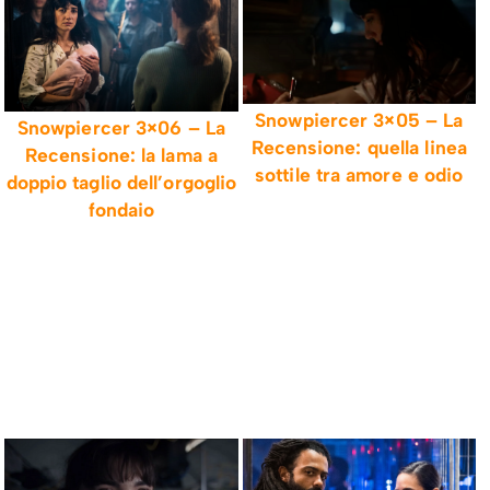
Snowpiercer 3×05 – La
Snowpiercer 3×06 – La
Recensione: quella linea
Recensione: la lama a
sottile tra amore e odio
doppio taglio dell’orgoglio
fondaio