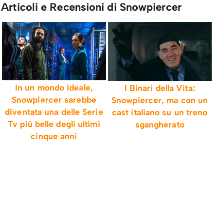
Articoli e Recensioni di Snowpiercer
In un mondo ideale,
I Binari della Vita:
Snowpiercer sarebbe
Snowpiercer, ma con un
diventata una delle Serie
cast italiano su un treno
Tv più belle degli ultimi
sgangherato
cinque anni