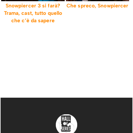
Snowpiercer 3 si farà?
Che spreco, Snowpiercer
Trama, cast, tutto quello
che c’è da sapere