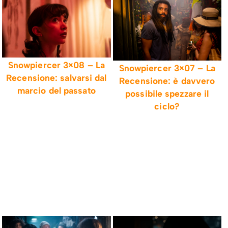
Snowpiercer 3×08 – La
Snowpiercer 3×07 – La
Recensione: salvarsi dal
Recensione: è davvero
marcio del passato
possibile spezzare il
ciclo?