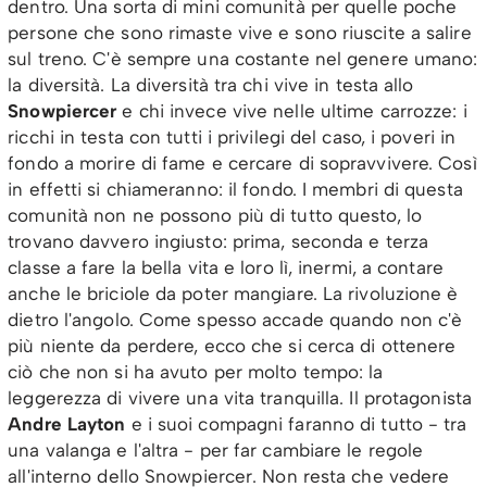
dentro. Una sorta di mini comunità per quelle poche
persone che sono rimaste vive e sono riuscite a salire
sul treno. C'è sempre una costante nel genere umano:
la diversità. La diversità tra chi vive in testa allo
Snowpiercer
e chi invece vive nelle ultime carrozze: i
ricchi in testa con tutti i privilegi del caso, i poveri in
fondo a morire di fame e cercare di sopravvivere. Così
in effetti si chiameranno: il fondo. I membri di questa
comunità non ne possono più di tutto questo, lo
trovano davvero ingiusto: prima, seconda e terza
classe a fare la bella vita e loro lì, inermi, a contare
anche le briciole da poter mangiare. La rivoluzione è
dietro l'angolo. Come spesso accade quando non c'è
più niente da perdere, ecco che si cerca di ottenere
ciò che non si ha avuto per molto tempo: la
leggerezza di vivere una vita tranquilla. Il protagonista
Andre Layton
e i suoi compagni faranno di tutto - tra
una valanga e l'altra - per far cambiare le regole
all'interno dello Snowpiercer. Non resta che vedere