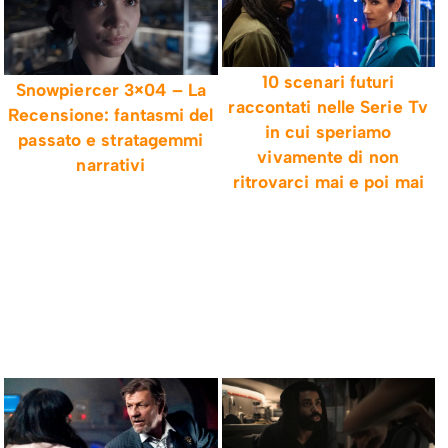
10 scenari futuri
Snowpiercer 3×04 – La
raccontati nelle Serie Tv
Recensione: fantasmi del
in cui speriamo
passato e stratagemmi
vivamente di non
narrativi
ritrovarci mai e poi mai