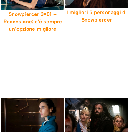
I migliori 5 personaggi di
Snowpiercer 3×01 –
Snowpiercer
Recensione: c’è sempre
un’opzione migliore