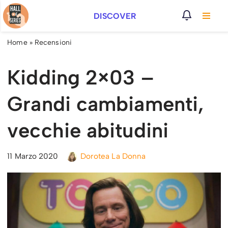
DISCOVER
Vai
al
Home
»
Recensioni
contenuto
Kidding 2×03 –
Grandi cambiamenti,
vecchie abitudini
11 Marzo 2020
Dorotea La Donna