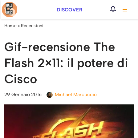
DISCOVER
Vai
al
Home
»
Recensioni
contenuto
Gif-recensione The
Flash 2×11: il potere di
Cisco
29 Gennaio 2016
Michael Marcuccio