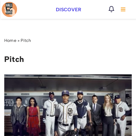
DISCOVER
Vai
al
contenuto
Home
»
Pitch
Pitch