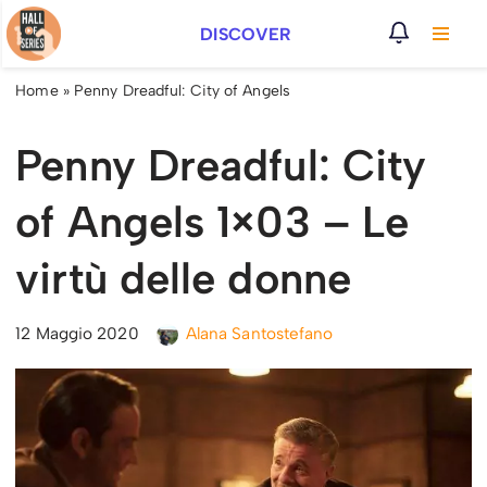
DISCOVER
Vai
al
Home
»
Penny Dreadful: City of Angels
contenuto
Penny Dreadful: City
of Angels 1×03 – Le
virtù delle donne
12 Maggio 2020
Alana Santostefano