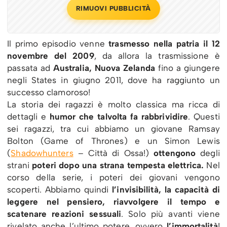
RIMUOVI PUBBLICITÀ
Il primo episodio venne
trasmesso nella patria il 12
novembre del 2009
, da allora la trasmissione è
passata ad
Australia, Nuova Zelanda
fino a giungere
negli States in giugno 2011, dove ha raggiunto un
successo clamoroso!
La storia dei ragazzi è molto classica ma ricca di
dettagli e
humor che talvolta fa rabbrividire
. Questi
sei ragazzi, tra cui abbiamo un giovane Ramsay
Bolton (Game of Thrones) e un Simon Lewis
(
Shadowhunters
– Città di Ossa!)
ottengono
degli
strani
poteri dopo una strana tempesta elettrica.
Nel
corso della serie, i poteri dei giovani vengono
scoperti. Abbiamo quindi
l’invisibilità, la capacità di
leggere nel pensiero, riavvolgere il tempo e
scatenare reazioni sessuali
. Solo più avanti viene
rivelato anche l’ultimo potere, ovvero
l’immortalità
!