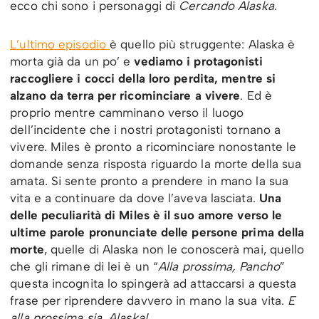
ecco chi sono i personaggi di
Cercando Alaska
.
L’ultimo episodio
è quello più struggente: Alaska è
morta già da un po’ e
vediamo i protagonisti
raccogliere i cocci della loro perdita, mentre si
alzano da terra per ricominciare a vivere
. Ed è
proprio mentre camminano verso il luogo
dell’incidente che i nostri protagonisti tornano a
vivere. Miles è pronto a ricominciare nonostante le
domande senza risposta riguardo la morte della sua
amata. Si sente pronto a prendere in mano la sua
vita e a continuare da dove l’aveva lasciata.
Una
delle peculiarità di Miles è il suo amore verso le
ultime parole pronunciate delle persone prima della
morte
, quelle di Alaska non le conoscerà mai, quello
che gli rimane di lei è un “
Alla prossima, Pancho
”
questa incognita lo spingerà ad attaccarsi a questa
frase per riprendere davvero in mano la sua vita.
E
alla prossima sia, Alaska!