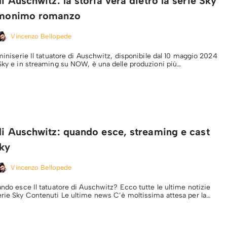
di Auschwitz: la storia vera dietro la serie Sky
’omonimo romanzo
Vincenzo Bellopede
 miniserie Il tatuatore di Auschwitz, disponibile dal 10 maggio 2024
 Sky e in streaming su NOW, è una delle produzioni più…
 di Auschwitz: quando esce, streaming e cast
Sky
Vincenzo Bellopede
ando esce Il tatuatore di Auschwitz? Ecco tutte le ultime notizie
erie Sky Contenuti Le ultime news C’è moltissima attesa per la…