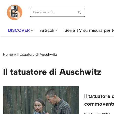
Vai
al
contenuto
DISCOVER
Articoli
Serie TV su misura per t
Home
»
Il tatuatore di Auschwitz
Il tatuatore di Auschwitz
Il tatuatore
commovente 