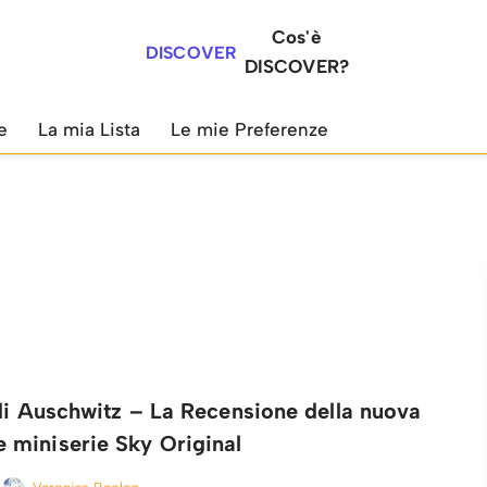
Cos'è
DISCOVER
DISCOVER?
e
La mia Lista
Le mie Preferenze
 di Auschwitz – La Recensione della nuova
miniserie Sky Original