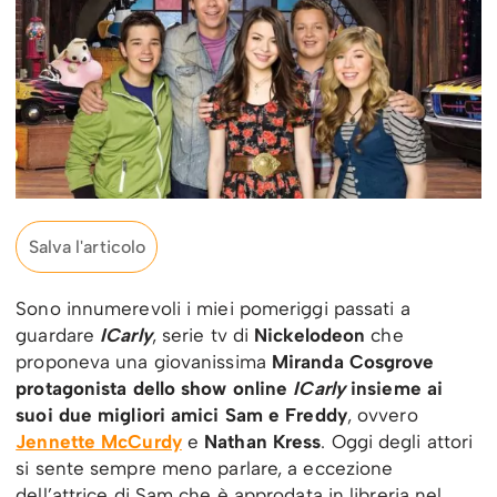
Salva l'articolo
Sono innumerevoli i miei pomeriggi passati a
guardare
ICarly
, serie tv di
Nickelodeon
che
proponeva una giovanissima
Miranda Cosgrove
protagonista dello show online
ICarly
insieme ai
suoi due migliori amici Sam e Freddy
, ovvero
Jennette McCurdy
e
Nathan Kress
. Oggi degli attori
si sente sempre meno parlare, a eccezione
dell’attrice di Sam che è approdata in libreria nel