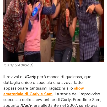
ICarly (640×360)
Il revival di
ICarly
però manca di qualcosa, quel
dettaglio unico e speciale che aveva fatto
appassionare tantissimi ragazzini allo
show
amatoriale di Carly e Sam
. La storia dell’improvviso
successo dello show online di Carly, Freddie e Sam,
appunto
ICarly
, era allettante nel 2007, sembrava