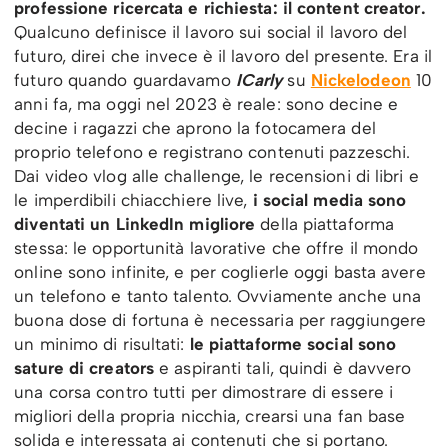
professione ricercata e richiesta: il content creator.
Qualcuno definisce il lavoro sui social il lavoro del
futuro, direi che invece è il lavoro del presente. Era il
futuro quando guardavamo
ICarly
su
Nickelodeon
10
anni fa, ma oggi nel 2023 è reale: sono decine e
decine i ragazzi che aprono la fotocamera del
proprio telefono e registrano contenuti pazzeschi.
Dai video vlog alle challenge, le recensioni di libri e
le imperdibili chiacchiere live,
i social media sono
diventati un LinkedIn migliore
della piattaforma
stessa: le opportunità lavorative che offre il mondo
online sono infinite, e per coglierle oggi basta avere
un telefono e tanto talento. Ovviamente anche una
buona dose di fortuna è necessaria per raggiungere
un minimo di risultati:
le piattaforme social sono
sature di creators
e aspiranti tali, quindi è davvero
una corsa contro tutti per dimostrare di essere i
migliori della propria nicchia, crearsi una fan base
solida e interessata ai contenuti che si portano.