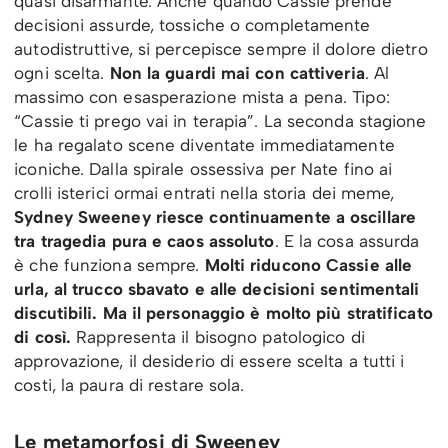
quasi disarmante. Anche quando Cassie prende
decisioni assurde, tossiche o completamente
autodistruttive, si percepisce sempre il dolore dietro
ogni scelta.
Non la guardi mai con cattiveria
. Al
massimo con esasperazione mista a pena. Tipo:
“Cassie ti prego vai in terapia”. La seconda stagione
le ha regalato scene diventate immediatamente
iconiche. Dalla spirale ossessiva per Nate fino ai
crolli isterici ormai entrati nella storia dei meme,
Sydney Sweeney riesce continuamente a oscillare
tra tragedia pura e caos assoluto
. E la cosa assurda
è che funziona sempre.
Molti riducono Cassie alle
urla, al trucco sbavato e alle decisioni sentimentali
discutibili. Ma il personaggio è molto più stratificato
di così.
Rappresenta il bisogno patologico di
approvazione, il desiderio di essere scelta a tutti i
costi, la paura di restare sola.
Le metamorfosi di Sweeney