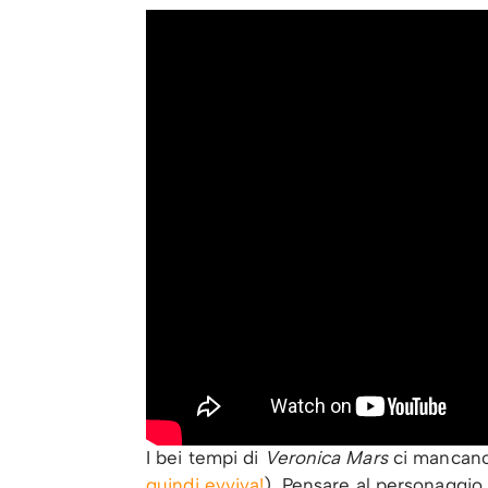
I bei tempi di
Veronica Mars
ci mancano 
quindi evviva!
). Pensare al personaggio 