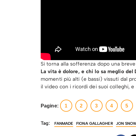
Si torna alla sofferenza dopo una breve
La vita è dolore, e chi lo sa meglio de
momenti più alti (e bassi) vissuti dal p
il video con i ricordi dei suoi colleghi, e
Pagine:
1
2
3
4
5
Tag:
FANMADE
FIONA GALLAGHER
JON SNO