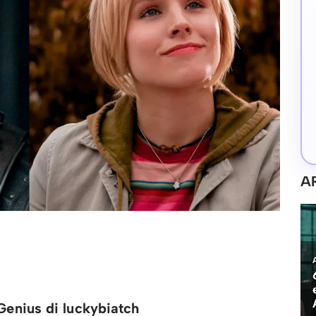
A
Genius di luckybiatch