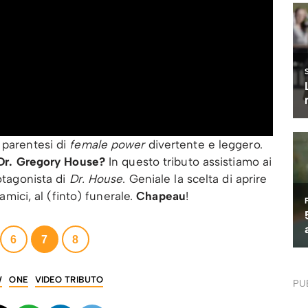
 parentesi di
female power
divertente e leggero.
l Dr. Gregory House?
In questo tributo assistiamo ai
rotagonista di
Dr. House
. Geniale la scelta di aprire
 amici, al (finto) funerale.
Chapeau
!
6
7
8
W
ONE
VIDEO TRIBUTO
PU