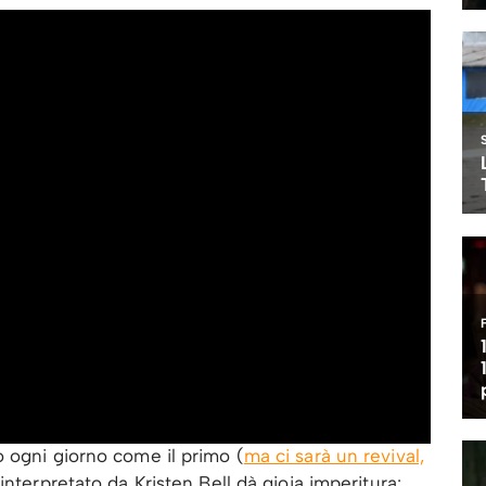
ogni giorno come il primo (
ma ci sarà un revival,
interpretato da Kristen Bell dà gioia imperitura: