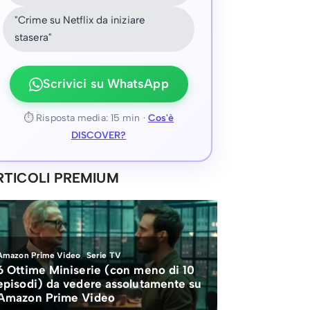
"Crime su Netflix da iniziare
stasera"
Scrivici su WhatsApp
⏱ Risposta media: 15 min ·
Cos'è
DISCOVER?
RTICOLI PREMIUM