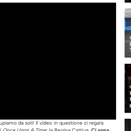
upiamo da soli! Il video in questione ci regala
di
Once Upon A Time
: la Regina Cattiva.
Ci sono