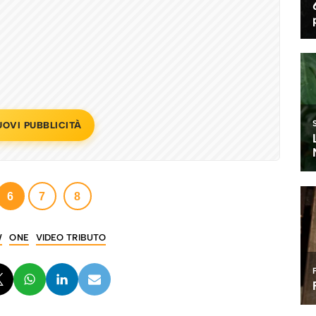
UOVI PUBBLICITÀ
6
7
8
W
ONE
VIDEO TRIBUTO