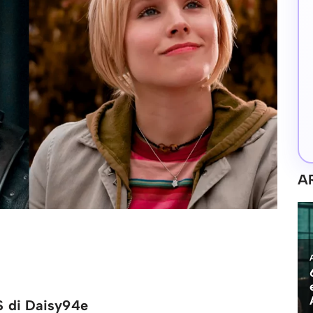
A
 S di Daisy94e