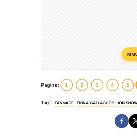
RIM
Pagine:
1
2
3
4
5
Tag:
FANMADE
FIONA GALLAGHER
JON SNO