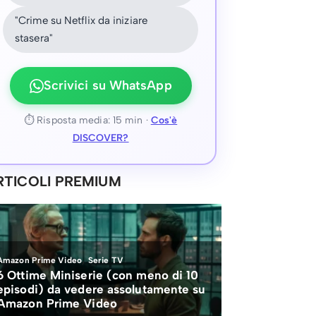
"Crime su Netflix da iniziare
stasera"
Scrivici su WhatsApp
⏱ Risposta media: 15 min ·
Cos'è
DISCOVER?
RTICOLI PREMIUM