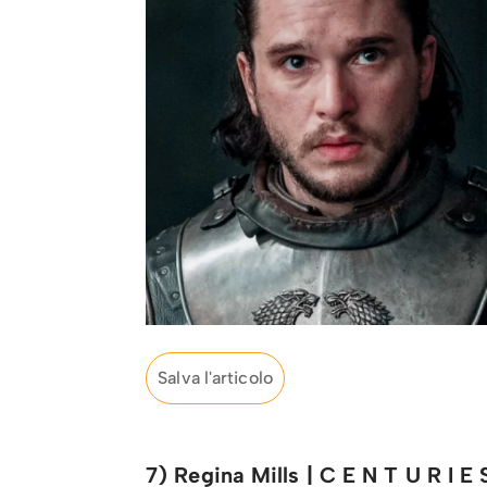
Salva l'articolo
7) Regina Mills | C E N T U R I E